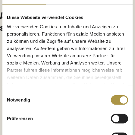
Ausbildung Gastronomie – das
Diese Webseite verwendet Cookies
solltest du wissen!
Wir verwenden Cookies, um Inhalte und Anzeigen zu
personalisieren, Funktionen für soziale Medien anbieten
zu können und die Zugriffe auf unsere Website zu
Wir haben den Anspruch, dass jeder Hotelaufenthalt oder
analysieren. Außerdem geben wir Informationen zu Ihrer
Restaurantbesuch perfekt ist.
Verwendung unserer Website an unsere Partner für
soziale Medien, Werbung und Analysen weiter. Unsere
Partner führen diese Informationen möglicherweise mit
weiteren Daten zusammen, die Sie ihnen bereitgestellt
haben oder die sie im Rahmen Ihrer Nutzung der Dienste
gesammelt haben.
Einwilligungsauswahl
Notwendig
Präferenzen