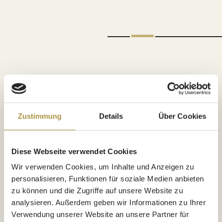
Der Erbprinz ist ein echtes Original unter den Privathotels in
Zustimmung
Details
Über Cookies
Deutschland. Hervorgegangen aus einer
Postkutschenstation, im Jahr vor der Französischen
Revolution. Mit großer Liebe ausgestattet. Mit Leidenschaft
Diese Webseite verwendet Cookies
betrieben. Mit Gastfreundschaft ebenso gesegnet wie mit
Wir verwenden Cookies, um Inhalte und Anzeigen zu
personalisieren, Funktionen für soziale Medien anbieten
Sternen und Hauben versehen. Ein 5-Sterne-Superior City-
zu können und die Zugriffe auf unsere Website zu
Hideaway für die kleine Wellness-Auszeit oder den Business-
analysieren. Außerdem geben wir Informationen zu Ihrer
Trip. Für die unvergessliche Hochzeit oder das effektive
Verwendung unserer Website an unsere Partner für